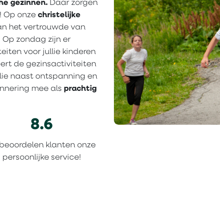
he gezinnen.
Daar zorgen
r! Op onze
christelijke
van het vertrouwde van
. Op zondag zijn er
eiten voor jullie kinderen
eert de gezinsactiviteiten
llie naast ontspanning en
rinnering mee als
prachtig
8.6
beoordelen klanten onze
persoonlijke service!