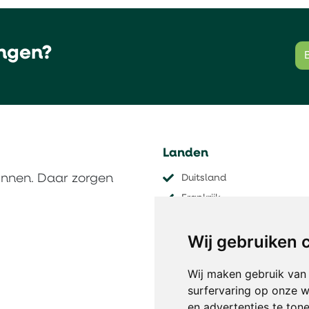
ngen?
Landen
innen. Daar zorgen
Duitsland
Frankrijk
Nederland
Wij gebruiken 
Oostenrijk
Tsjechië
Wij maken gebruik van
​​​​​​​Zwitserland
surfervaring op onze w
en advertenties te ton