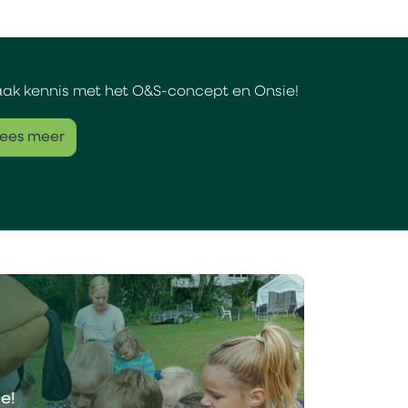
ak kennis met het O&S-concept en Onsie!
ees meer
b
e!