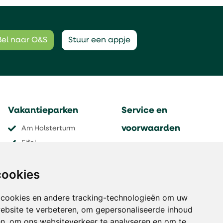
Bel naar O&S
Stuur een appje
Vakantieparken
Service en
voorwaarden
Am Holsterturm
Eifel
Contact
Grand Massif
Aanmelden nieuwsbrief
cookies
Les Menuires
Verzekeringen
Gaschurn
Veel gestelde vragen
 cookies en andere tracking-technologieën om uw
Pinzgautal
Algemene voorwaarden
ebsite te verbeteren, om gepersonaliseerde inhoud
Holiday Hill
Disclaimer
en, om ons websiteverkeer te analyseren en om te