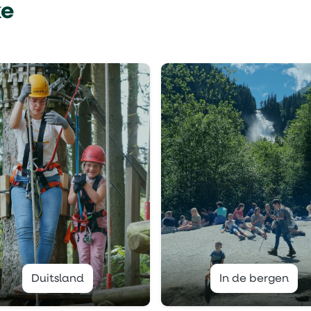
ke
Duitsland
In de bergen