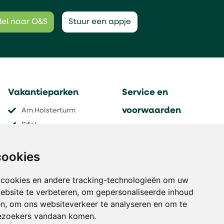
Bel naar O&S
Stuur een appje
Vakantieparken
Service en
voorwaarden
Am Holsterturm
Eifel
Contact
Grand Massif
Aanmelden nieuwsbrief
cookies
Les Menuires
Verzekeringen
Gaschurn
Veel gestelde vragen
 cookies en andere tracking-technologieën om uw
Pinzgautal
Algemene voorwaarden
ebsite te verbeteren, om gepersonaliseerde inhoud
Holiday Hill
Disclaimer
en, om ons websiteverkeer te analyseren en om te
Thyon 2000
ezoekers vandaan komen.