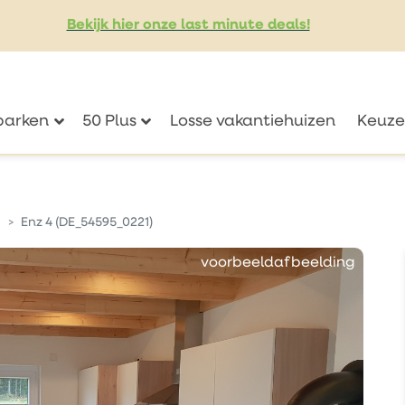
Bekijk hier onze last minute deals!
eparken
50 Plus
Losse vakantiehuizen
Keuze
Enz 4 (DE_54595_0221)
voorbeeldafbeelding