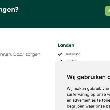
ngen?
Landen
innen. Daar zorgen
Duitsland
Frankrijk
Nederland
Wij gebruiken 
Oostenrijk
Tsjechië
Wij maken gebruik van
​​​​​​​Zwitserland
surfervaring op onze w
en advertenties te ton
begrijpen waar onze b