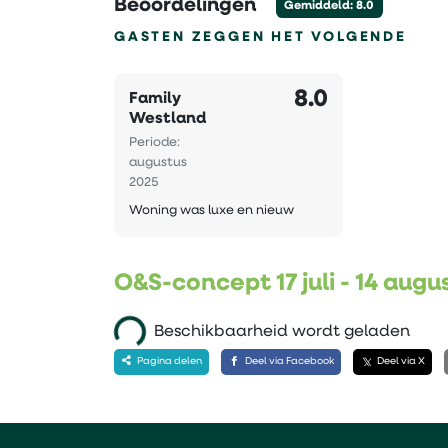
Beoordelingen
Gemiddeld: 8.0
GASTEN ZEGGEN HET VOLGENDE
8.0
Family
Westland
Periode:
augustus
2025
Woning was luxe en nieuw
O&S-concept 17 juli - 14 aug
Beschikbaarheid wordt geladen
Pagina delen
Deel via Facebook
Deel via X