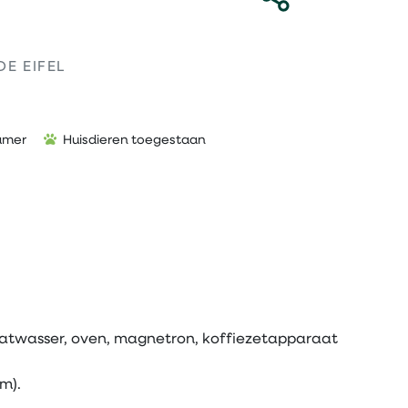
DE EIFEL
amer
Huisdieren toegestaan
aatwasser, oven, magnetron, koffiezetapparaat
m).