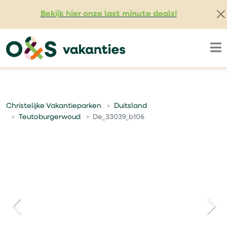
Bekijk hier onze last minute deals!
Christelijke Vakantieparken
Duitsland
Teutoburgerwoud
De_33039_b106
voorbeeldafbeelding