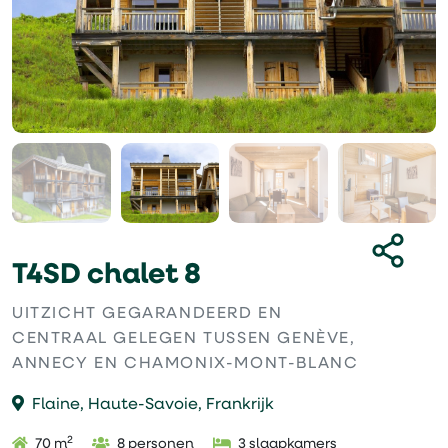
T4SD chalet 8
UITZICHT GEGARANDEERD EN
CENTRAAL GELEGEN TUSSEN GENÈVE,
ANNECY EN CHAMONIX-MONT-BLANC
Flaine, Haute-Savoie, Frankrijk
2
70 m
8 personen
3 slaapkamers