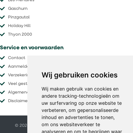
Les Menuires
Gaschurn
Pinzgautal
Holiday Hill
Thyon 2000
Service en voorwaarden
Contact
Aanmelden nieuwsbrief
Wij gebruiken cookies
Verzekeringen
Veel gestelde vragen
Wij maken gebruik van cookies en
Algemene voorwaarden
andere tracking-technologieën om
Disclaimer
uw surfervaring op onze website te
verbeteren, om gepersonaliseerde
inhoud en advertenties te tonen,
om ons websiteverkeer te
© 2026 O&S vakanties |
Website door FalcoTravel
analyseren en om te begrijpen waar