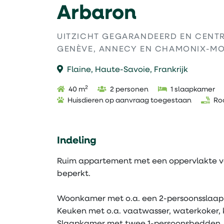
Arbaron
UITZICHT GEGARANDEERD EN CENT
GENÈVE, ANNECY EN CHAMONIX-M
Flaine, Haute-Savoie, Frankrijk
2
40 m
2 personen
1 slaapkamer
Huisdieren op aanvraag toegestaan
Roo
Indeling
Ruim appartement met een oppervlakte van
beperkt.
Woonkamer met o.a. een 2-persoonsslaa
Keuken met o.a. vaatwasser, waterkoker, 