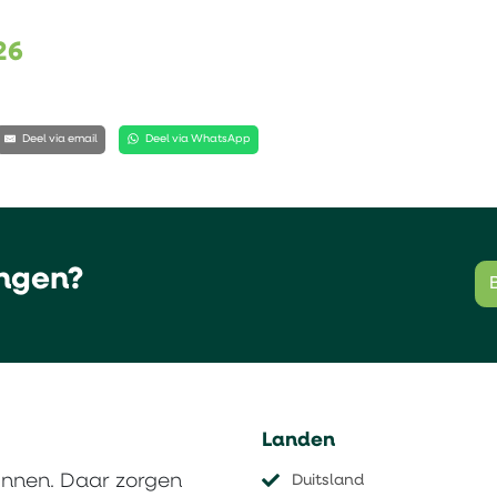
26
Deel via email
Deel via WhatsApp
ngen?
Landen
innen. Daar zorgen
Duitsland