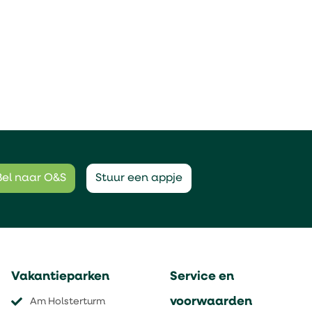
Bel naar O&S
Stuur een appje
Vakantieparken
Service en
voorwaarden
Am Holsterturm