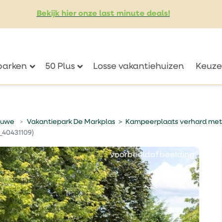
Bekijk hier onze last minute deals!
eparken
50 Plus
Losse vakantiehuizen
Keuze
tuwe
Vakantiepark De Markplas ＞ Kampeerplaats verhard met 
_40431109)
voorbeeldafbeelding