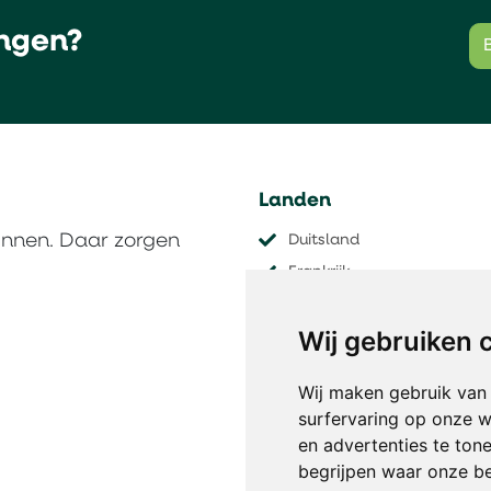
ngen?
Landen
innen. Daar zorgen
Duitsland
Frankrijk
Nederland
Wij gebruiken 
Oostenrijk
Tsjechië
Wij maken gebruik van
​​​​​​​Zwitserland
surfervaring op onze w
en advertenties te ton
begrijpen waar onze b