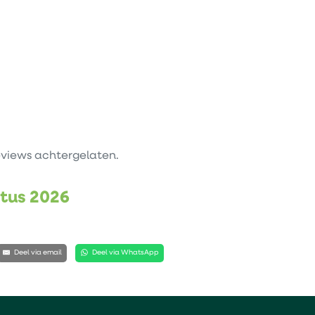
views achtergelaten.
stus 2026
Deel via email
Deel via WhatsApp