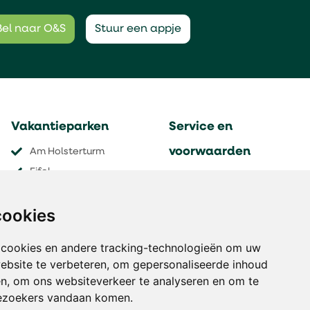
Bel naar O&S
Stuur een appje
Vakantieparken
Service en
voorwaarden
Am Holsterturm
Eifel
Contact
Grand Massif
Aanmelden nieuwsbrief
cookies
Les Menuires
Verzekeringen
Gaschurn
Veel gestelde vragen
 cookies en andere tracking-technologieën om uw
Pinzgautal
Algemene voorwaarden
ebsite te verbeteren, om gepersonaliseerde inhoud
Holiday Hill
Disclaimer
en, om ons websiteverkeer te analyseren en om te
Thyon 2000
ezoekers vandaan komen.