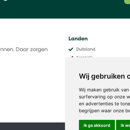
Landen
innen. Daar zorgen
Duitsland
Frankrijk
Nederland
Wij gebruiken 
Oostenrijk
Tsjechië
Wij maken gebruik van
​​​​​​​Zwitserland
surfervaring op onze w
en advertenties te ton
begrijpen waar onze b
Ik ga akkoord
Ik w