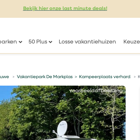
Bekijk hier onze last minute deals!
eparken
50 Plus
Losse vakantiehuizen
Keuze
tuwe
Vakantiepark De Markplas ＞ Kampeerplaats verhard
voorbeeldafbeelding