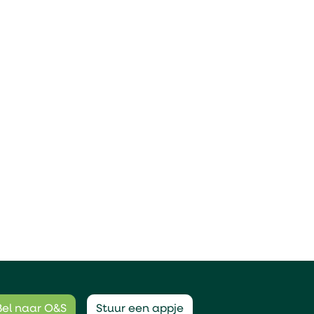
Bel naar O&S
Stuur een appje