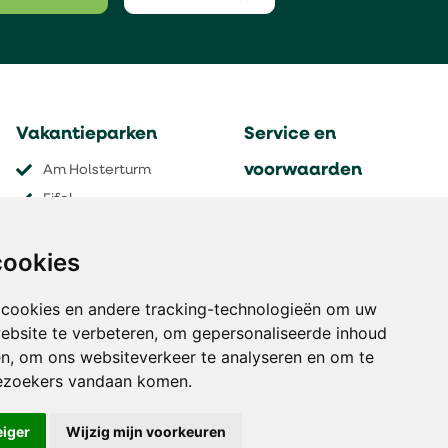
Vakantieparken
Service en
voorwaarden
Am Holsterturm
Eifel
Contact
Grand Massif
Aanmelden nieuwsbrief
cookies
Les Menuires
Verzekeringen
Gaschurn
Veel gestelde vragen
 cookies en andere tracking-technologieën om uw
Pinzgautal
Algemene voorwaarden
ebsite te verbeteren, om gepersonaliseerde inhoud
Holiday Hill
Disclaimer
en, om ons websiteverkeer te analyseren en om te
Thyon 2000
ezoekers vandaan komen.
eiger
Wijzig mijn voorkeuren