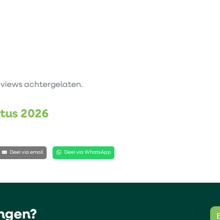
views achtergelaten.
stus 2026
Deel via email
Deel via WhatsApp
ngen?