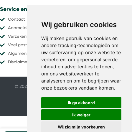
Service en voorwaarden
Contact
Wij gebruiken cookies
Aanmelden nieuwsbrief
Verzekeringen
Wij maken gebruik van cookies en
andere tracking-technologieën om
Veel gestelde vragen
uw surfervaring op onze website te
Algemene voorwaarden
verbeteren, om gepersonaliseerde
Disclaimer
inhoud en advertenties te tonen,
om ons websiteverkeer te
analyseren en om te begrijpen waar
© 2026 O&S vakanties |
Website door FalcoTravel
onze bezoekers vandaan komen.
Veilig online betalen met
Ik ga akkoord
Ik weiger
Wijzig mijn voorkeuren