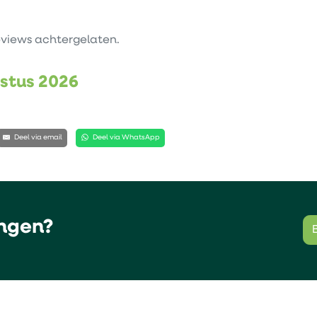
views achtergelaten.
ustus 2026
Deel via email
Deel via WhatsApp
ngen?