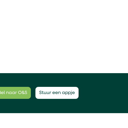
Bel naar O&S
Stuur een appje