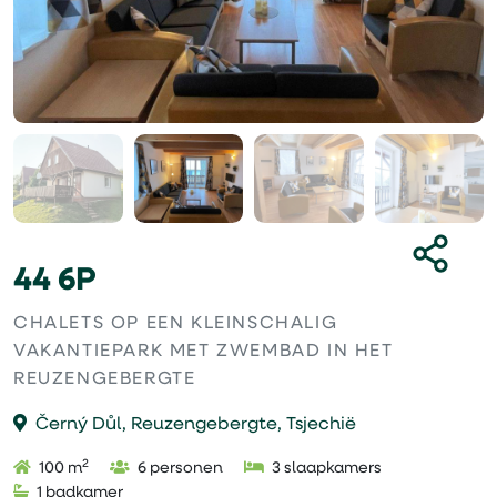
44 6P
CHALETS OP EEN KLEINSCHALIG
VAKANTIEPARK MET ZWEMBAD IN HET
REUZENGEBERGTE
Černý Důl, Reuzengebergte, Tsjechië
2
100 m
6 personen
3 slaapkamers
1 badkamer