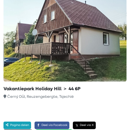
Vakantiepark Holiday Hill ＞ 44 6P
Černý Důl, Reuzengebergte, Tsjechië
Pagina delen
Deel via Facebook
Deel via X