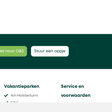
Bel naar O&S
Stuur een appje
Vakantieparken
Service en
voorwaarden
Am Holsterturm
Eifel
Contact
Grand Massif
Aanmelden nieuwsbrief