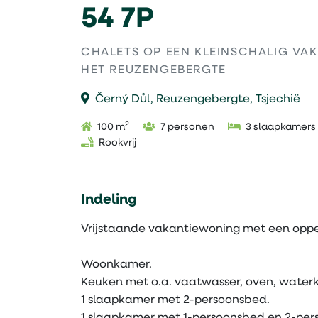
54 7P
CHALETS OP EEN KLEINSCHALIG VA
HET REUZENGEBERGTE
Černý Důl, Reuzengebergte, Tsjechië
2
100 m
7 personen
3 slaapkamers
Rookvrij
Indeling
Vrijstaande vakantiewoning met een oppe
Woonkamer.
Keuken met o.a. vaatwasser, oven, waterk
1 slaapkamer met 2-persoonsbed.