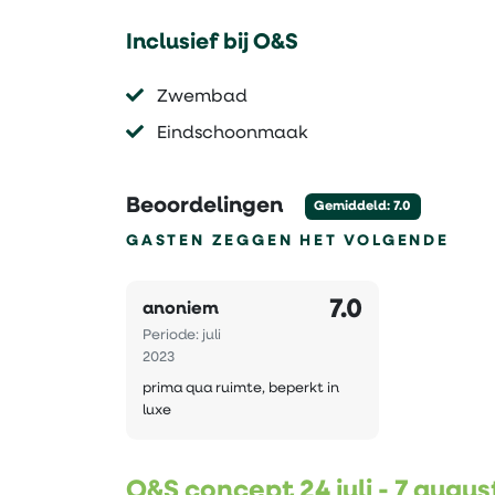
Inclusief bij O&S
Zwembad
Eindschoonmaak
Beoordelingen
Gemiddeld: 7.0
GASTEN ZEGGEN HET VOLGENDE
7.0
anoniem
Periode: juli
2023
prima qua ruimte, beperkt in
luxe
O&S concept 24 juli - 7 augu