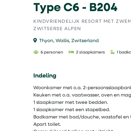
Type C6 - B204
KINDVRIENDELIJK RESORT MET ZWE
ZWITSERSE ALPEN
Thyon, Wallis, Zwitserland
6 personen
2 slaapkamers
1 badk
Indeling
Woonkamer met o.a. 2-persoonsslaapban
Keuken met o.a. vaatwasser, oven en mag
1 slaapkamer met twee bedden.
1 slaapkamer met een stapelbed.
Badkamer met bad/douche, wastafel en t
Apart toilet.