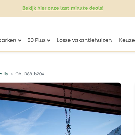
Bekijk hier onze last minute deals!
eparken
50 Plus
Losse vakantiehuizen
Keuze
llis
Ch_1988_b204