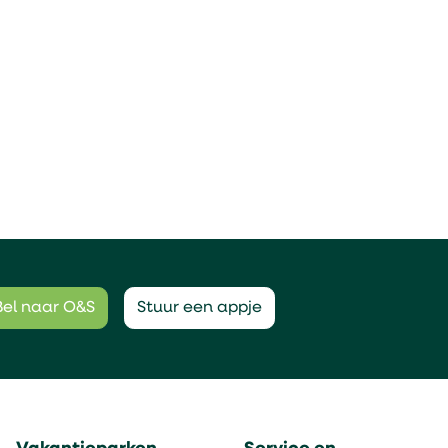
Bel naar O&S
Stuur een appje