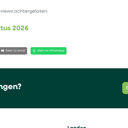
views achtergelaten.
stus 2026
Deel via email
Deel via WhatsApp
ngen?