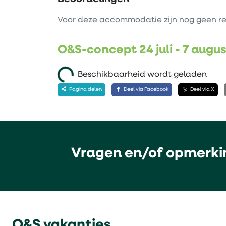
Voor deze accommodatie zijn nog geen re
O&S-concept 24 juli - 7 augu
Beschikbaarheid wordt geladen
Pagina delen
Deel via Facebook
Deel via X
Vragen en/of opmerki
O&S vakanties