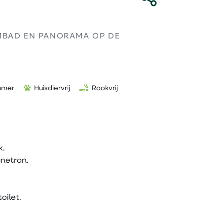
MBAD EN PANORAMA OP DE
amer
Huisdiervrij
Rookvrij
k.
netron.
oilet.