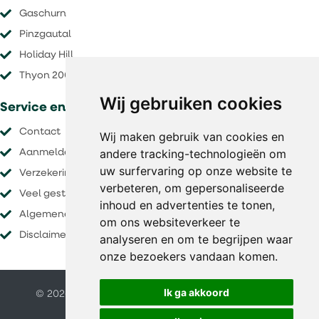
Gaschurn
Pinzgautal
Holiday Hill
Thyon 2000
Wij gebruiken cookies
Service en voorwaarden
Contact
Wij maken gebruik van cookies en
andere tracking-technologieën om
Aanmelden nieuwsbrief
uw surfervaring op onze website te
Verzekeringen
verbeteren, om gepersonaliseerde
Veel gestelde vragen
inhoud en advertenties te tonen,
Algemene voorwaarden
om ons websiteverkeer te
Disclaimer
analyseren en om te begrijpen waar
onze bezoekers vandaan komen.
Ik ga akkoord
© 2026 O&S vakanties |
Website door FalcoTravel
Veilig online betalen met