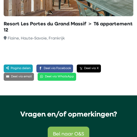
Resort Les Portes du Grand Massif ＞ T6 appartement
12
Flaine, Haute-Savoie, Frankrijk
Pagina delen
Deel via Facebook
Deel via X
Deel via email
Deel via WhatsApp
Vragen en/of opmerkingen?
Bel naar O&S