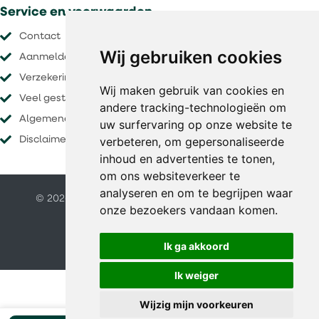
Service en voorwaarden
Contact
Wij gebruiken cookies
Aanmelden nieuwsbrief
Verzekeringen
Wij maken gebruik van cookies en
Veel gestelde vragen
andere tracking-technologieën om
Algemene voorwaarden
uw surfervaring op onze website te
verbeteren, om gepersonaliseerde
Disclaimer
inhoud en advertenties te tonen,
om ons websiteverkeer te
analyseren en om te begrijpen waar
© 2026 O&S vakanties |
Website door FalcoTravel
onze bezoekers vandaan komen.
Veilig online betalen met
Ik ga akkoord
Ik weiger
Wijzig mijn voorkeuren